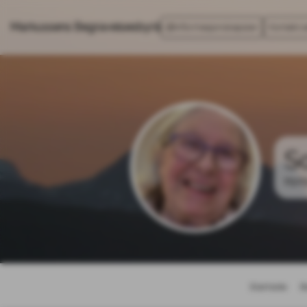
Markussens Begravelsesbyrå
Informasjonskapsler
Kontakt a
S
03.0
Startside
B