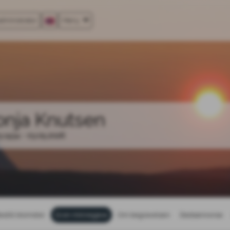
dministrator
Meny
onja Knutsen
3.1934 - 03.05.2026
estill blomster
Gi en minnegave
Om begravelsen
Dødsannonse