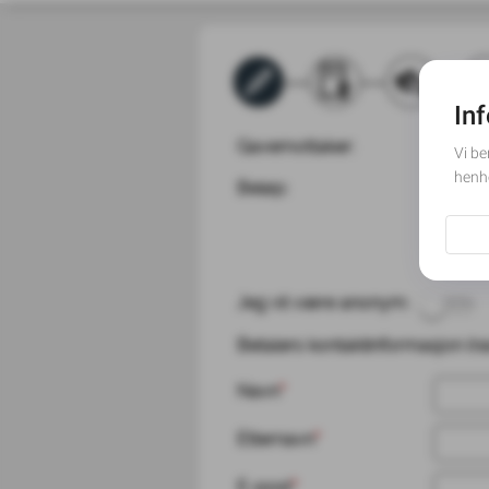
Gavemottaker:
Nasjon
Beløp:
Gavebelø
200 N
Hvordan
Jeg vil være anonym:
Betalers kontaktinformasjon (navn
Navn
*
Etternavn
*
E-post
*