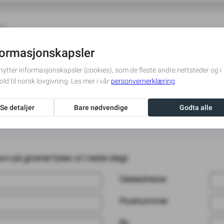
alforeningen for folkehelsen - Demens og Alzheimerforsknin
pet vil ikke være synlig for andre enn den som gir gaven.
OK
400 NOK
600 NOK
800 NOK
1000 NOK
 fordeles pengene?
Les mer
 på giver(e) fylles ut i neste steg):
Gateadresse
Postnummer
By